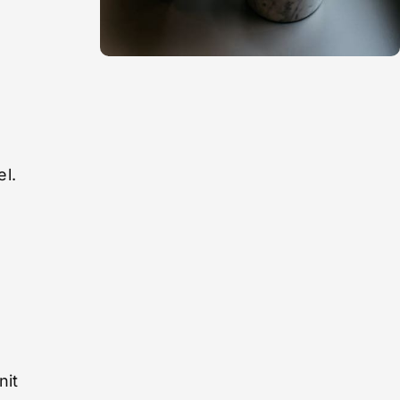
el.
nit