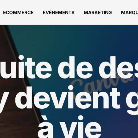
ECOMMERCE
EVÈNEMENTS
MARKETING
MARQ
uite de d
y devient 
à vie