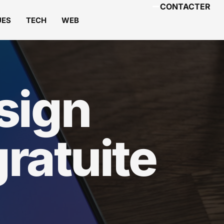
CONTACTER
UES
TECH
WEB
esign
gratuite