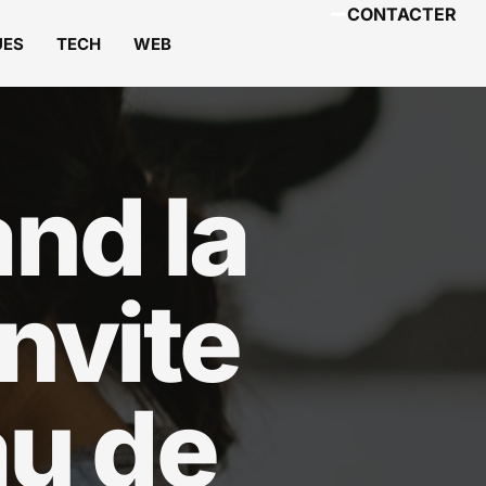
CONTACTER
UES
TECH
WEB
nd la
nvite
au de