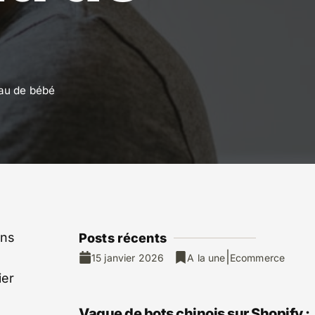
eau de bébé
ons
Posts ré
cents
|
à
15 janvier 2026
A la une
Ecommerce
ier
Vague de bots chinois sur Shopify :