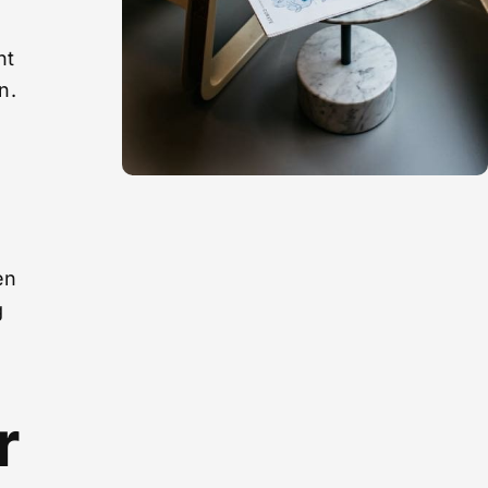
nt
n.
en
g
r