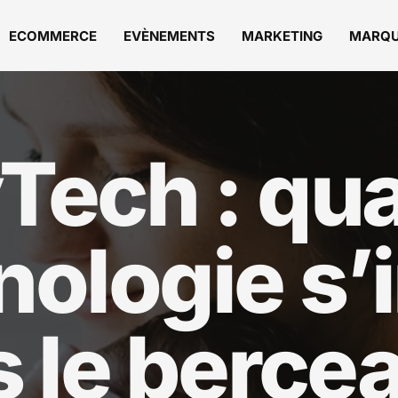
ECOMMERCE
EVÈNEMENTS
MARKETING
MARQ
Tech : qua
nologie s’i
 le berce