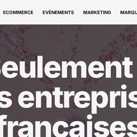
ECOMMERCE
EVÈNEMENTS
MARKETING
MARQ
 Seulement
s entrepri
française