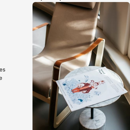
ses
e