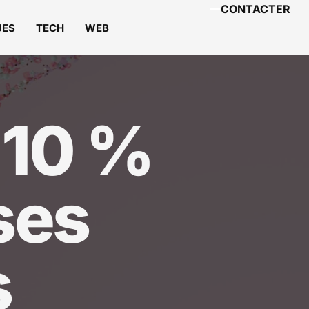
CONTACTER
UES
TECH
WEB
 10 %
ses
s