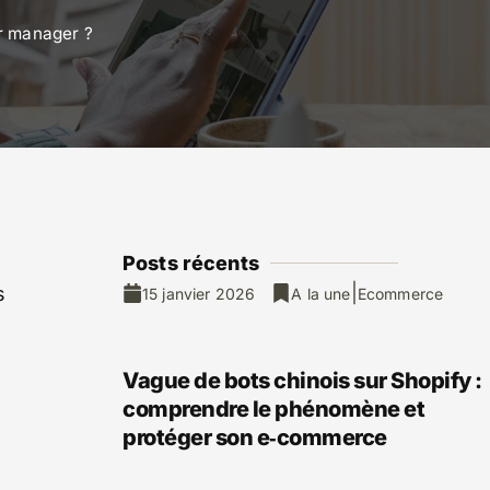
ir manager ?
Posts ré
cents
|
s
15 janvier 2026
A la une
Ecommerce
Vague de bots chinois sur Shopify :
comprendre le phénomène et
protéger son e‑commerce