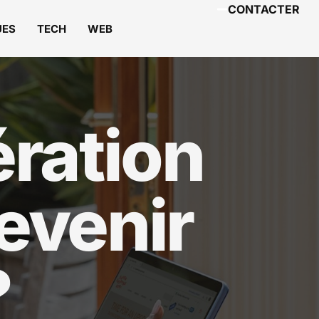
CONTACTER
UES
TECH
WEB
ération
devenir
?