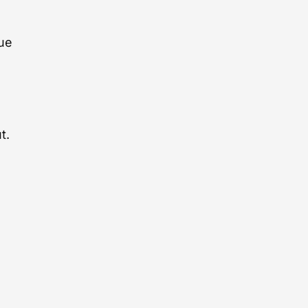
que
t.