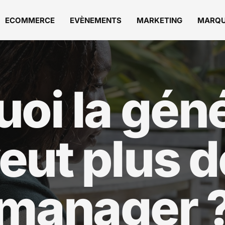
ECOMMERCE
EVÈNEMENTS
MARKETING
MARQ
oi la gén
eut plus 
manager 