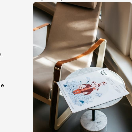
e.
le